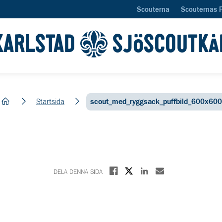
Scouterna
Scouternas 
KARLSTAD
SJÖSCOUTKÅ
hem
Startsida
scout_med_ryggsack_puffbild_600x600
Dela på X
Dela på Facebook
Dela på Linkedin
Dela med E-post
DELA DENNA SIDA